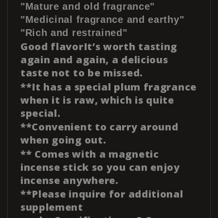
"Mature and old fragrance"
"Medicinal fragrance and earthy"
"Rich and restrained"
Good flavorIt’s worth tasting
again and again, a delicious
taste not to be missed.
**It has a special plum fragrance
when it is raw, which is quite
special.
**Convenient to carry around
when going out.
** Comes with a magnetic
incense stick so you can enjoy
incense anywhere.
**Please inquire for additional
supplement