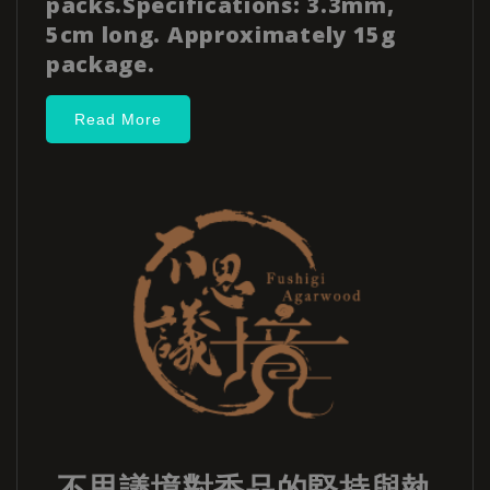
packs.Specifications: 3.3mm,
5cm long. Approximately 15g
package.
Read More
不思議境對香品的堅持與執