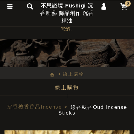
0
不思議境-Fushigi 沉
香雕藝 飾品創作 沉香
會員登入
精油
會員註冊
忘記密碼
訂單查詢
匯款通知
線上購物
線上購物
沉香檀香香品Incense
線香臥香Oud Incense
Sticks